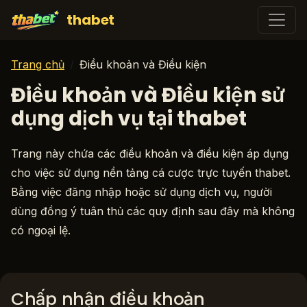
thabet
Trang chủ
Điều khoản và Điều kiện
Điều khoản và Điều kiện sử
dụng dịch vụ tại thabet
Trang này chứa các điều khoản và điều kiện áp dụng
cho việc sử dụng nền tảng cá cược trực tuyến thabet.
Bằng việc đăng nhập hoặc sử dụng dịch vụ, người
dùng đồng ý tuân thủ các quy định sau đây mà không
có ngoại lệ.
Chấp nhận điều khoản