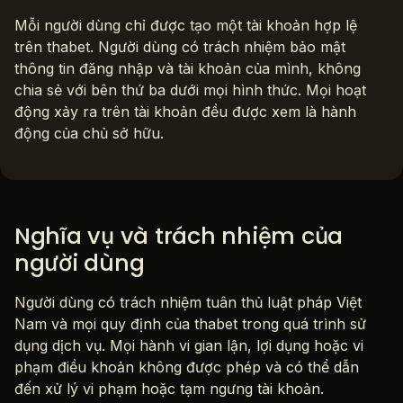
Mỗi người dùng chỉ được tạo một tài khoản hợp lệ
trên thabet. Người dùng có trách nhiệm bảo mật
thông tin đăng nhập và tài khoản của mình, không
chia sẻ với bên thứ ba dưới mọi hình thức. Mọi hoạt
động xảy ra trên tài khoản đều được xem là hành
động của chủ sở hữu.
Nghĩa vụ và trách nhiệm của
người dùng
Người dùng có trách nhiệm tuân thủ luật pháp Việt
Nam và mọi quy định của thabet trong quá trình sử
dụng dịch vụ. Mọi hành vi gian lận, lợi dụng hoặc vi
phạm điều khoản không được phép và có thể dẫn
đến xử lý vi phạm hoặc tạm ngưng tài khoản.