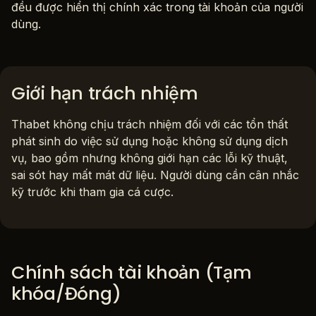
đều được hiển thị chính xác trong tài khoản của người
dùng.
Giới hạn trách nhiệm
Thabet không chịu trách nhiệm đối với các tổn thất
phát sinh do việc sử dụng hoặc không sử dụng dịch
vụ, bao gồm nhưng không giới hạn các lỗi kỹ thuật,
sai sót hay mất mát dữ liệu. Người dùng cần cân nhắc
kỹ trước khi tham gia cá cược.
Chính sách tài khoản (Tạm
khóa/Đóng)