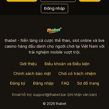
Đăng nhập
thabet - Nền tảng cá cược thể thao, slot online và live
casino hàng đầu dành cho người chơi tại Việt Nam với
trải nghiệm mobile vượt trội.
Giới thiệu
Điều khoản và Điều kiện
Chính sách bảo mật
Chơi có trách nhiệm
Đăng ký
Đăng nhập
FAQ
Sơ đồ trang
Email hỗ trợ:
support@thabet.bar
(chỉ nhận văn bản)
© 2026 thabet