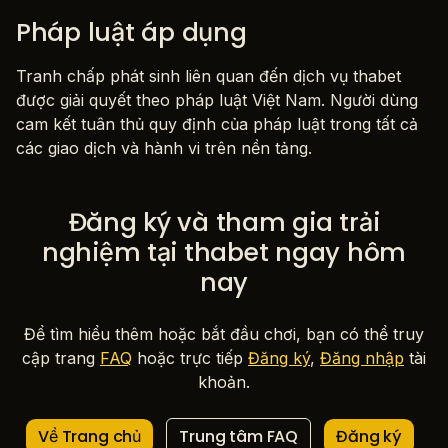
Pháp luật áp dụng
Tranh chấp phát sinh liên quan đến dịch vụ thabet
được giải quyết theo pháp luật Việt Nam. Người dùng
cam kết tuân thủ quy định của pháp luật trong tất cả
các giao dịch và hành vi trên nền tảng.
Đăng ký và tham gia trải
nghiệm tại thabet ngay hôm
nay
Để tìm hiểu thêm hoặc bắt đầu chơi, bạn có thể truy
cập trang
FAQ
hoặc trực tiếp
Đăng ký
,
Đăng nhập
tài
khoản.
Về Trang chủ
Trung tâm FAQ
Đăng ký